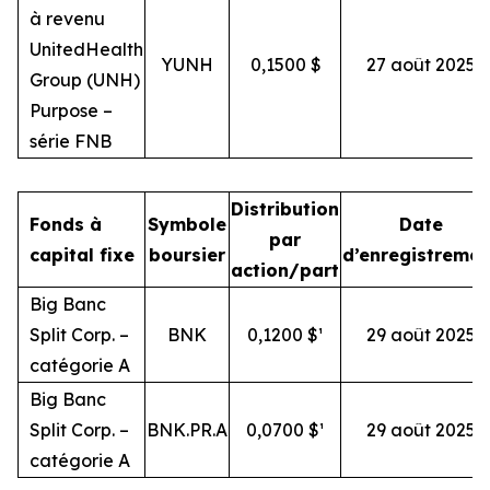
à revenu
UnitedHealth
YUNH
0,1500 $
27 août 2025
Group (UNH)
Purpose –
série FNB
Distribution
Fonds à
Symbole
Date
par
capital fixe
boursier
d’enregistremen
action/part
Big Banc
Split Corp. –
BNK
0,1200 $¹
29 août 2025
catégorie A
Big Banc
Split Corp. –
BNK.PR.A
0,0700 $¹
29 août 2025
catégorie A