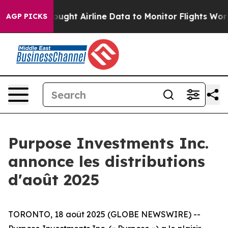
ht Airline Data to Monitor Flights Worldwide
Red Stat
AGP PICKS
Purpose Investments Inc.
annonce les distributions
d'août 2025
TORONTO, 18 août 2025 (GLOBE NEWSWIRE) --