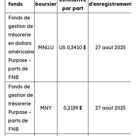
fonds
boursier
d’enregistrement
par part
Fonds de
gestion de
trésorerie
en dollars
MNU.U
US 0,3410 $
27 août 2025
s
américains
Purpose –
parts de
FNB
Fonds de
gestion de
trésorerie
MNY
0,2139 $
27 août 2025
s
Purpose –
parts de
FNB