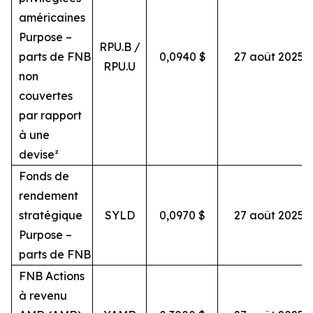
américaines
Purpose –
RPU.B /
parts de FNB
0,0940 $
27 août 2025
RPU.U
non
couvertes
par rapport
à une
devise²
Fonds de
rendement
stratégique
SYLD
0,0970 $
27 août 2025
Purpose –
parts de FNB
FNB Actions
à revenu