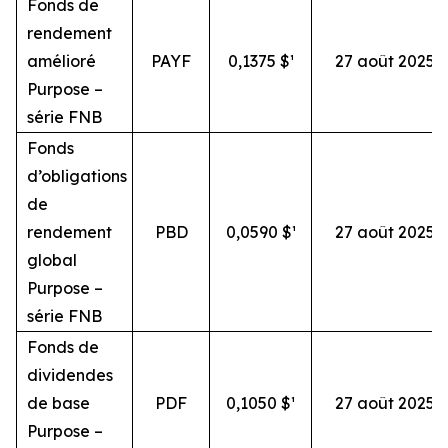
Fonds de
rendement
amélioré
PAYF
0,1375 $¹
27 août 2025
Purpose –
série FNB
Fonds
d’obligations
de
rendement
PBD
0,0590 $¹
27 août 2025
global
Purpose –
série FNB
Fonds de
dividendes
de base
PDF
0,1050 $¹
27 août 2025
Purpose –