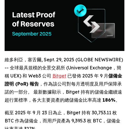
維多利亞，塞舌爾, Sept. 29, 2025 (GLOBE NEWSWIRE)
-- 全球最具規模的全景交易所 (Universal Exchange，簡
稱 UEX) 和 Web3 公司
Bitget
已發佈 2025 年 9 月
儲備金
證明
(PoR)
報告
，作為該公司對每月透明度及用戶保障承
諾的一部分。 最新數據顯示，Bitget 持有的儲備金繼續遠
超行業標準，各大主要資產的總儲備金比率高達
186%
。
截至 2025 年 9 月 23 日為止，Bitget 持有 30,753.11 枚
BTC 作為儲備金，而用戶資產為 9,395.3 枚 BTC，儲備金
比率高達 327%。