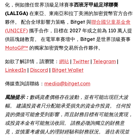
化，例如擔任世界頂級足球賽事
西班牙甲組足球聯賽
(LALIGA)
在東亞、東南亞和拉丁美洲的加密貨幣官方合作
夥伴。 配合全球影響力策略，Bitget 與
聯合國兒童基金會
(UNICEF)
攜手合作，目標在 2027 年或之前為 110 萬人提
供區塊鏈教育。 在電單車賽壇中，Bitget 是世界頂級賽事
MotoGP™
的獨家加密貨幣交易所合作夥伴。
如欲了解詳情，請瀏覽：
網站
|
Twitter
|
Telegram
|
LinkedIn
|
Discord
|
Bitget Wallet
傳媒查詢請聯絡：
media@bitget.com
風險提示：
數碼資產價格存在波動，並有可能出現巨大波
幅。
建議投資者只分配能承受損失的資金作投資。
任何投
資的價值可能會受到影響，而且財務目標有可能無法實現，
或投資本金有可能無法收回。
請務必徵詢獨立的財務意
見，並慎重考慮個人的理財經驗和財務狀況。
過往表現並