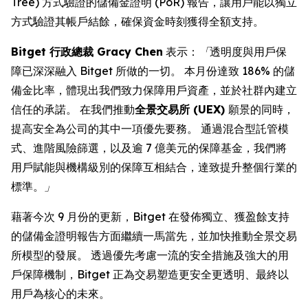
Tree) 方式驗證的儲備金證明 (PoR) 報告，讓用戶能以獨立
方式驗證其帳戶結餘，確保資金時刻獲得全額支持。
Bitget
行政總裁
Gracy Chen
表示：
「
透明度與用戶保
障已深深融入 Bitget 所做的一切。 本月份達致 186% 的儲
備金比率，體現出我們致力保障用戶資產，並於社群內建立
信任的承諾。 在我們推動
全景交易所
(UEX)
願景的同時，
提高安全為公司的其中一項優先要務。 通過混合型託管模
式、進階風險篩選，以及逾 7 億美元的保障基金，我們將
用戶賦能與機構級別的保障互相結合，達致提升整個行業的
標準。
」
藉著今次 9 月份的更新，Bitget 在發佈獨立、獲盈餘支持
的儲備金證明報告方面繼續一馬當先，並加快推動全景交易
所模型的發展。 透過優先考慮一流的安全措施及強大的用
戶保障機制，Bitget 正為交易塑造更安全更透明、最終以
用戶為核心的未來。