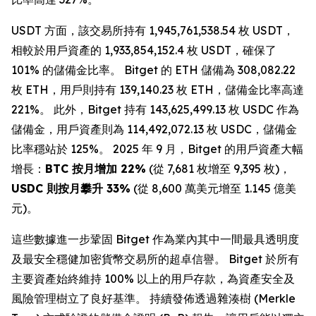
USDT 方面，該交易所持有 1,945,761,538.54 枚 USDT，
相較於用戶資產的 1,933,854,152.4 枚 USDT，確保了
101% 的儲備金比率。 Bitget 的 ETH 儲備為 308,082.22
枚 ETH，用戶則持有 139,140.23 枚 ETH，儲備金比率高達
221%。 此外，Bitget 持有 143,625,499.13 枚 USDC 作為
儲備金，用戶資產則為 114,492,072.13 枚 USDC，儲備金
比率穩站於 125%。 2025 年 9 月，Bitget 的用戶資產大幅
增長：
BTC
按月增加
22%
(從 7,681 枚增至 9,395 枚)，
USDC
則按月攀升
33%
(從 8,600 萬美元增至 1.145 億美
元)。
這些數據進一步鞏固 Bitget 作為業內其中一間最具透明度
及最安全穩健加密貨幣交易所的超卓信譽。 Bitget 於所有
主要資產始終維持 100% 以上的用戶存款，為資產安全及
風險管理樹立了良好基準。 持續發佈透過雜湊樹 (Merkle